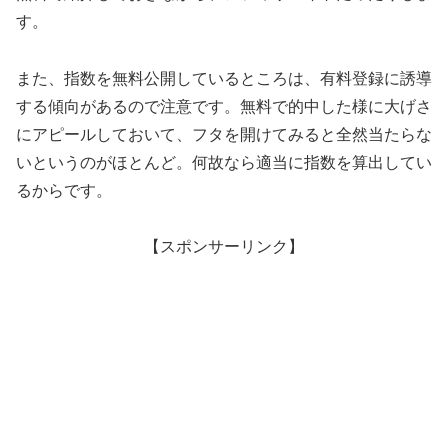
す。
また、指数を無料公開しているところは、有料登録に誘導
する傾向があるので注意です。無料で的中した様に大げさ
にアピールしておいて、フタを開けてみると全然当たらな
いというのがほとんど。何故なら適当に指数を算出してい
るからです。
【スポンサーリンク】