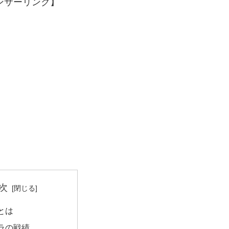
ンサーリンク】
次
とは
ラの戦績