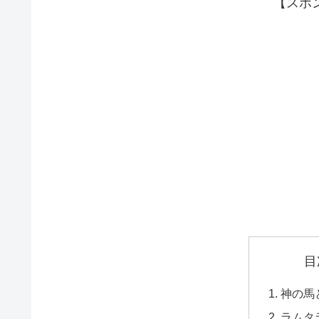
【スポ
目
神の馬
ラムタ