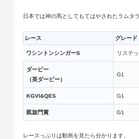
日本では神の馬としてもてはやされたラムタ
レース
グレード
ワシントンシンガーS
リステッ
ダービー
G1
（英ダービー）
KGVI&QES
G1
凱旋門賞
G1
レースっぷりは動画を見たら分かります。