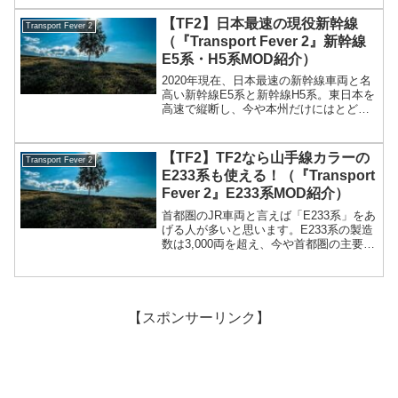
とは何回もあります。今は500系は東海道
新幹線区間では引退しており、山陽新幹
【TF2】日本最速の現役新幹線
Transport Fever 2
線区間でこだま...
（『Transport Fever 2』新幹線
E5系・H5系MOD紹介）
2020年現在、日本最速の新幹線車両と名
高い新幹線E5系と新幹線H5系。東日本を
高速で縦断し、今や本州だけにはとどま
らず、北海道にまでその足を延ばしてい
ます。そして日本の有料特急では最上級
クラスのグランクラスも備え、速さと快
【TF2】TF2なら山手線カラーの
Transport Fever 2
適さを兼ね備えて...
E233系も使える！（『Transport
Fever 2』E233系MOD紹介）
首都圏のJR車両と言えば「E233系」をあ
げる人が多いと思います。E233系の製造
数は3,000両を超え、今や首都圏の主要駅
では必ず見る車両です。さて、今回は日
本で多くの人が利用している車両、JR東
日本のE233系MODを紹介します。
【スポンサーリンク】