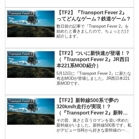
益を出すことに注力して、時間が経って
から一気に収益を大きくするという手法
を取ることで、ゲームを楽しむという人
【TF2】『Transport Fever 2』
Transport Fever 2
が多いと思います。さて、...
ってどんなゲーム？鉄道ゲーム？
数日前の記事で『Transport Fever 2』を
始めたと書きましたので、ちょっとだけ
紹介します。
【TF2】ついに新快速が登場！？
Transport Fever 2
（『Transport Fever 2』JR西日
本221系MOD紹介）
5月12日に『Transport Fever 2』に新たな
有志MODが登場しました。JR西日本221
系MODです。
【TF2】新幹線500系で夢の
Transport Fever 2
320km/h走行が実現！？
（『Transport Fever 2』新幹線
500系MOD紹介）
その昔、速さと言うロマンを追い求めた
新幹線がいました。新幹線500系です。私
がデビュー当時から好きな新幹線の一つ
ですが、乗ったのは1回だけです。見たこ