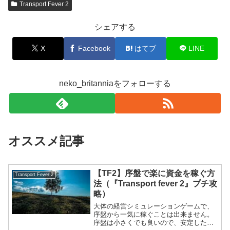
Transport Fever 2
シェアする
X
Facebook
はてブ
LINE
neko_britanniaをフォローする
オススメ記事
【TF2】序盤で楽に資金を稼ぐ方
Transport Fever 2
法（『Transport fever 2』プチ攻
略）
大体の経営シミュレーションゲームで、
序盤から一気に稼ぐことは出来ません。
序盤は小さくでも良いので、安定した収