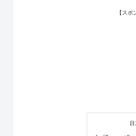
【スポ
目