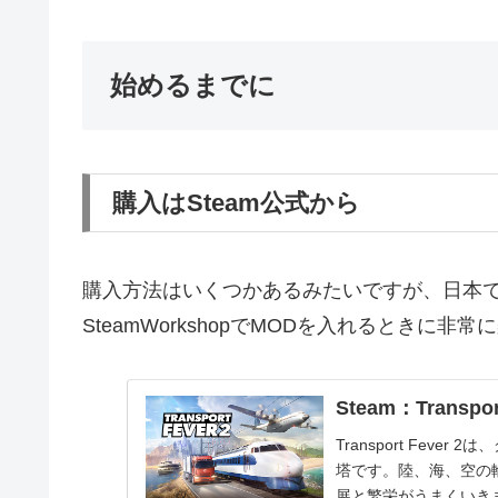
始めるまでに
購入はSteam公式から
購入方法はいくつかあるみたいですが、日本で
SteamWorkshopでMODを入れるときに非常
Steam：Transport
Transport Fev
塔です。陸、海、空の
展と繁栄がうまくいき