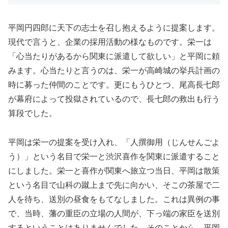
平岡円四郎に天下の志士を召し抱えるように提案します。
現代で言うと、企業の採用活動の様なものです。栄一は
「心当たりがあるから関東に派遣して欲しい」と平岡に頼
みます。心当たりと言うのは、栄一が高崎城の挙兵計画の
時に募った仲間のことです。更にもうひとつ、尾高長七郎
が幕府によって投獄されているので、長七郎の救出も行う
算段でした。
平岡は栄一の提案を受け入れ、「人撰御用（じんせんごよ
う）」という名目で栄一と渋沢喜作を関東に派遣すること
にしました。栄一と喜作が関東へ旅立つ当日、平岡は散策
という名目で山科の蹴上まで先に向かい、そこの茶屋で二
人を待ち、送別の昼食をもてなしました。これは異例の事
で、当時、藩の重臣の立場の人間が、下っ端の家臣を送別
するということはありませんでした。そのことから、平岡