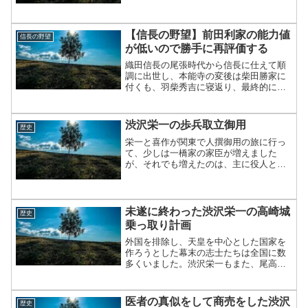
健吾さんが演じていることもあり、とて
も実直で爽やかなイメージがあります。
今回は、そんな渋沢喜作を...
【信長の野望】前田利家の能力値
信長の野望
が低いので勝手に再評価する
織田信長の尾張時代から信長に仕えて順
調に出世し、本能寺の変後は柴田勝家に
付くも、羽柴秀吉に寝返り、最終的には
五大老として君臨した前田利家。しか
し、長年、信長の野望をプレイしてきた
人には「前田利家ちょっと能力低くない
渋沢栄一の歩兵取立御用
歴史
か？」と疑問に思っているか...
栄一と喜作が関東で人撰御用の旅に行っ
て、少しは一橋家の家臣が増えました
が、それでも増えたのは、主に役人と言
われるような人だけでした。江戸時代の
大名家は軍隊を持っていましたが、一橋
家には軍隊と呼ばれるような兵力は持っ
ていません。そこで、栄一は...
未遂に終わった渋沢栄一の高崎城
歴史
乗っ取り計画
外国を排除し、天皇を中心とした国家を
作ろうとした幕末の志士たちは全国に数
多くいました。渋沢栄一もまた、尾高新
五郎に感化され、尊王攘夷の志を持って
おり、栄一が24歳のころ、壮大な挙兵計
画が練られていました。
医者の真似をして商売をした渋沢
歴史