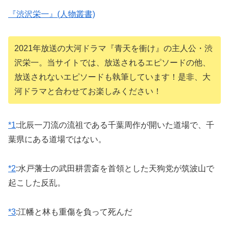
『渋沢栄一』(人物叢書)
2021年放送の大河ドラマ『青天を衝け』の主人公・渋
沢栄一。当サイトでは、放送されるエピソードの他、
放送されないエピソードも執筆しています！是非、大
河ドラマと合わせてお楽しみください！
*1
:
北辰一刀流の流祖である千葉周作が開いた道場で、千
葉県にある道場ではない。
*2
:
水戸藩士の武田耕雲斎を首領とした天狗党が筑波山で
起こした反乱。
*3
:
江幡と林も重傷を負って死んだ