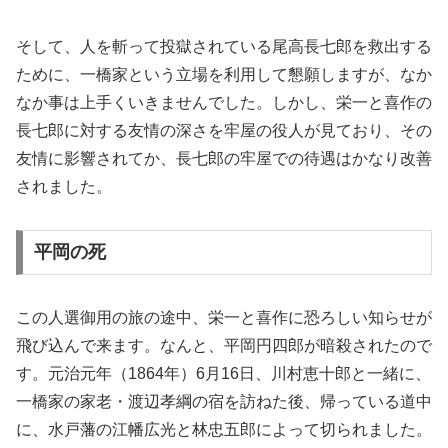
そして、人を斬って投獄されている尾高長七郎を救出する
ために、一橋家という立場を利用して懇願しますが、なか
なか事は上手くいきませんでした。しかし、栄一と喜作の
長七郎に対する友情の深さを牢屋の役人が見ており、その
友情に影響されてか、長七郎の牢屋での待遇はかなり改善
されました。
平岡の死
この人選御用の旅の途中、栄一と喜作に恐ろしい知らせが
飛び込んで来ます。なんと、平岡円四郎が暗殺されたので
す。元治元年（1864年）6月16日、川村恵十郎と一緒に、
一橋家の家老・渡辺孝綱の宿を訪ねた後、帰っている道中
に、水戸藩の江幡広光と林忠五郎によって切られました。