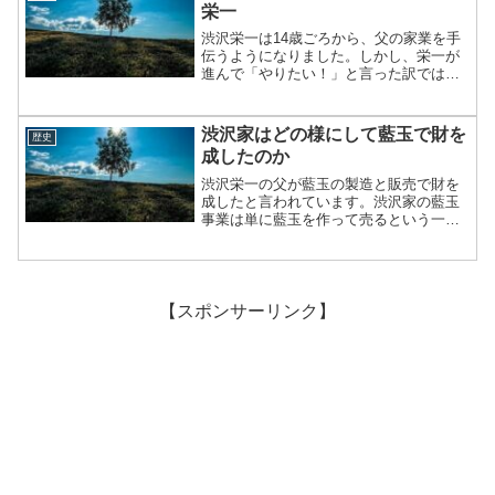
栄一
渋沢栄一は14歳ごろから、父の家業を手
伝うようになりました。しかし、栄一が
進んで「やりたい！」と言った訳ではな
く、栄一が読書三昧で、家業に興味を持
たなくなると心配した父が、半ば無理矢
理、栄一に家業を手伝わせたのです。当
渋沢家はどの様にして藍玉で財を
歴史
時14歳で読書好きの栄...
成したのか
渋沢栄一の父が藍玉の製造と販売で財を
成したと言われています。渋沢家の藍玉
事業は単に藍玉を作って売るという一口
で言えるようなものではなく、現在のメ
ーカーが行っている、仕入れ・製造・販
売のシステムを構築して事業を形成して
いました。
【スポンサーリンク】