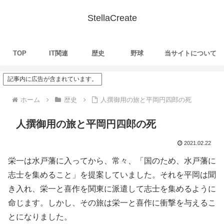
StellaCreate
TOP
IT関連
歴史
野球
当サイトについて
記事内に広告が含まれています。
ホーム
歴史
人撰御用の旅と平岡円四郎の死
人撰御用の旅と平岡円四郎の死
2021.02.22
栄一は水戸藩に入ってから、常々、「国のため、水戸藩に
志士を集めること」を提案していました。それを平岡は聞
き入れ、栄一と喜作を関東に派遣して志士を集めるように
命じます。しかし、その旅は栄一と喜作に衝撃を与えるこ
とになりました。