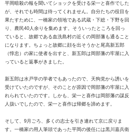
平岡暗殺の報を聞いてショックを受ける栄一と喜作でした
が、それでも時間は待ってくれません。自分たちの役目を
果たすために、一橋家の領地である武蔵・下総・下野を回
り、農民40人余りを集めます。そういったところを回っ
ていると、故郷である血洗島村の近くの岡部藩も通ること
になります。ちょっと故郷に顔を出そうかと尾高新五郎
（惇忠）の家に使者を出すと、新五郎は岡部藩の牢屋に入
っていると返事がきました。
新五郎は水戸学の学者でもあったので、天狗党から誘いを
受けていたのですが、そのことが原因で岡部藩の牢屋に入
れられていたのです。しかも、栄一と喜作は岡部藩の謀反
人扱いでしたので、栄一と喜作は帰郷を諦めます。
そして、9月ごろ、多くの志士を引き連れて京に戻りま
す。一橋家の用人筆頭であった平岡の後任には黒川嘉兵衛