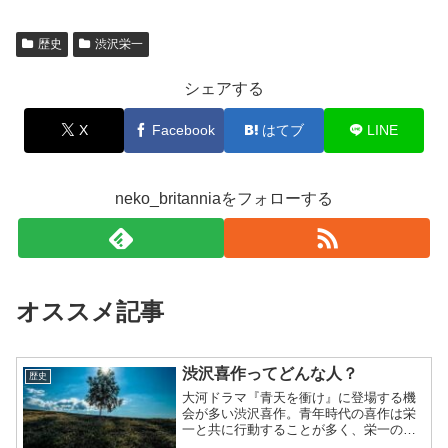
歴史
渋沢栄一
シェアする
X
Facebook
はてブ
LINE
neko_britanniaをフォローする
オススメ記事
渋沢喜作ってどんな人？
歴史
大河ドラマ『青天を衝け』に登場する機
会が多い渋沢喜作。青年時代の喜作は栄
一と共に行動することが多く、栄一の相
棒というポジションでもあります。高良