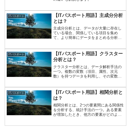
【ITパスポート用語】主成分分析
ITパスポート
とは？
主成分分析とは、データが大量に存在し
ている場合、関係している項目を集め
て、より簡単にデータをまとめる分析手
法。多変量解析における手法の一つで
す。
【ITパスポート用語】クラスター
ITパスポート
分析とは？
クラスター分析とは、データ解析手法の
一つ。複数の変数（項目、属性、次元
数）を持つデータを利用し、その変数間
の相互の関係性をとらえるために使われ
る。複数の異なる性質のものが混ざり合
っている対象の中から、類似したものを
【ITパスポート用語】相関分析と
ITパスポート
集めてグルーピングする。「...
は？
相関分析とは、2つの要素間にある関係性
を分析する、統計手法の一つ。ある要素
が増加したとき、他方の要素がどのよう
に変化するかを調べることができ、結果
は －1 ～ ＋1 までの値をとる相関係数と
して表される。