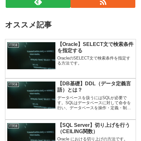
オススメ記事
【Oracle】SELECT文で検索条件
IT関連
を指定する
OracleのSELECT文で検索条件を指定す
る方法です。
【DB基礎】DDL（データ定義言
IT関連
語）とは？
データベースを扱うにはSQLが必要で
す。SQLはデータベースに対して命令を
行い、データベースを操作・定義・制御
を行います。一般的には大きく3つに分類
されます。 データ操作言語（DML…Data
Manipulation Language） ...
【SQL Server】切り上げを行う
IT関連
（CEILING関数）
Oracle における切り上げの方法です。