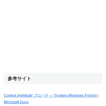
参考サイト
Control.ImeMode プロパティ (System.Windows.Forms) |
Microsoft Docs