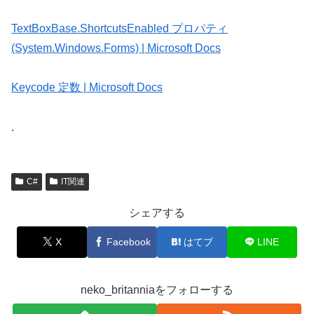
TextBoxBase.ShortcutsEnabled プロパティ
(System.Windows.Forms) | Microsoft Docs
Keycode 定数 | Microsoft Docs
.
C#
IT関連
シェアする
X
Facebook
はてブ
LINE
neko_britanniaをフォローする