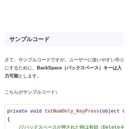
サンプルコード
さて、サンプルコードですが、ユーザーに使いやすい作り
にするために、
BackSpace（バックスペース）キーは入
力可能
とします。
こちらがサンプルコード↓
private
void
txtNumOnly_KeyPress
(
object
 se
{

//バックスペースが押された時は有効（Deleteキ