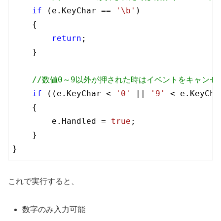
if
 (e.KeyChar == 
'\b'
)

    {

return
;

    }

//数値0～9以外が押された時はイベントをキャンセ
if
 ((e.KeyChar < 
'0'
 || 
'9'
 < e.KeyChar
    {

        e.Handled = 
true
;

    }

これで実行すると、
数字のみ入力可能