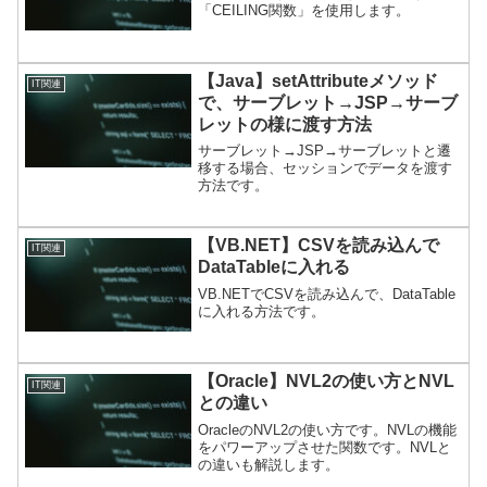
「CEILING関数」を使用します。
【Java】setAttributeメソッド
IT関連
で、サーブレット→JSP→サーブ
レットの様に渡す方法
サーブレット→JSP→サーブレットと遷
移する場合、セッションでデータを渡す
方法です。
【VB.NET】CSVを読み込んで
IT関連
DataTableに入れる
VB.NETでCSVを読み込んで、DataTable
に入れる方法です。
【Oracle】NVL2の使い方とNVL
IT関連
との違い
OracleのNVL2の使い方です。NVLの機能
をパワーアップさせた関数です。NVLと
の違いも解説します。