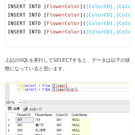
INSERT INTO [
FlowerColor
](
[ColorCD],[Color
INSERT INTO [
FlowerColor
](
[ColorCD],[Color
INSERT INTO [
FlowerColor
](
[ColorCD],[Color
INSERT INTO [
FlowerColor
](
[ColorCD],[Color
上記のSQLを実行してSELECTすると、データは以下の状
態になっていると思います。