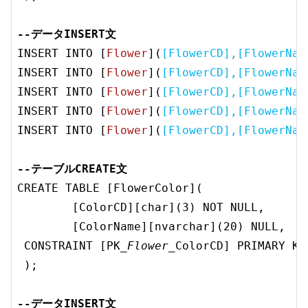
--データINSERT文
INSERT INTO [
Flower
](
[FlowerCD],[FlowerNam
INSERT INTO [
Flower
](
[FlowerCD],[FlowerNam
INSERT INTO [
Flower
](
[FlowerCD],[FlowerNam
INSERT INTO [
Flower
](
[FlowerCD],[FlowerNam
INSERT INTO [
Flower
](
[FlowerCD],[FlowerNam
--テーブルCREATE文
	[ColorCD][char](3) NOT NULL,
	[ColorName][nvarchar](20) NULL,
 CONSTRAINT [PK
_Flower_
ColorCD] PRIMARY KE
 );

--データINSERT文