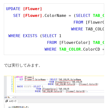
UPDATE
[Flower]
SET
[Flower]
.ColorName = (
SELECT
TAB_CO
FROM
 [FlowerCo
WHERE
 TAB_COLOR
WHERE
EXISTS
 (
SELECT
1
FROM
 [FlowerColor] 
TAB_CO
WHERE
TAB_COLOR
.ColorCD = 
では実行してみます。