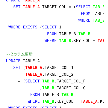
UPDATE
TABLE_A
SET
TABLE_A
.TARGET_COL = (
SELECT
TAB_B
.
FROM
 TABLE_
WHERE
TAB_B
.
WHERE
EXISTS
 (
SELECT
1
FROM
 TABLE_B 
TAB_B
WHERE
TAB_B
.KEY_COL = 
TABL
--2カラム更新
UPDATE
 TABLE_A

SET
 (
TABLE_A
.TARGET_COL_1

TABLE_A
.TARGET_COL_2

     = (
SELECT
TAB_B
.TARGET_COL_P

              ,
TAB_B
.TARGET_COL_Q

FROM
 TABLE_B 
TAB_B
WHERE
TAB_B
.KEY_COL = 
TABLE_A
.KEY