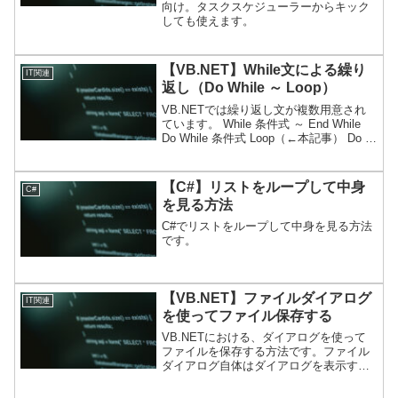
向け。タスクスケジューラーからキック
しても使えます。
【VB.NET】While文による繰り
IT関連
返し（Do While ～ Loop）
VB.NETでは繰り返し文が複数用意され
ています。 While 条件式 ～ End While
Do While 条件式 Loop（←本記事） Do ～
Loop While 条件式 Do Until 条件式 ～
Loop Do ～ Loo...
【C#】リストをループして中身
C#
を見る方法
C#でリストをループして中身を見る方法
です。
【VB.NET】ファイルダイアログ
IT関連
を使ってファイル保存する
VB.NETにおける、ダイアログを使って
ファイルを保存する方法です。ファイル
ダイアログ自体はダイアログを表示する
だけで、実際にファイルを開くわけでは
ありません。実際にファイルの保存は、