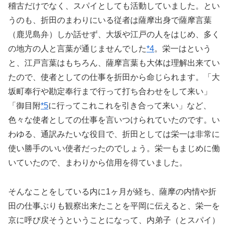
稽古だけでなく、スパイとしても活動していました。とい
うのも、折田のまわりにいる従者は薩摩出身で薩摩言葉
（鹿児島弁）しか話せず、大坂や江戸の人をはじめ、多く
の地方の人と言葉が通じませんでした
*4
。栄一はという
と、江戸言葉はもちろん、薩摩言葉も大体は理解出来てい
たので、使者としての仕事を折田から命じられます。「大
坂町奉行や勘定奉行まで行って打ち合わせをして来い」
「御目附
*5
に行ってこれこれを引き合って来い」など、
色々な使者としての仕事を言いつけられていたのです。い
わゆる、通訳みたいな役目で、折田としては栄一は非常に
使い勝手のいい使者だったのでしょう。栄一もまじめに働
いていたので、まわりから信用を得ていました。
そんなことをしている内に1ヶ月が経ち、薩摩の内情や折
田の仕事ぶりも観察出来たことを平岡に伝えると、栄一を
京に呼び戻そうということになって、内弟子（とスパイ）