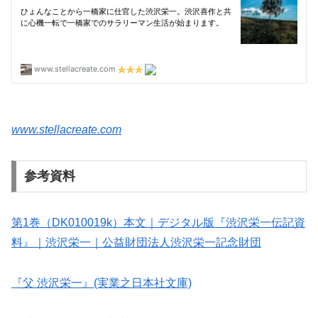
www.stellacreate.com
参考資料
第1巻（DK010019k）本文｜デジタル版『渋沢栄一伝記資
料』｜渋沢栄一｜公益財団法人渋沢栄一記念財団
『父 渋沢栄一』(実業之日本社文庫)