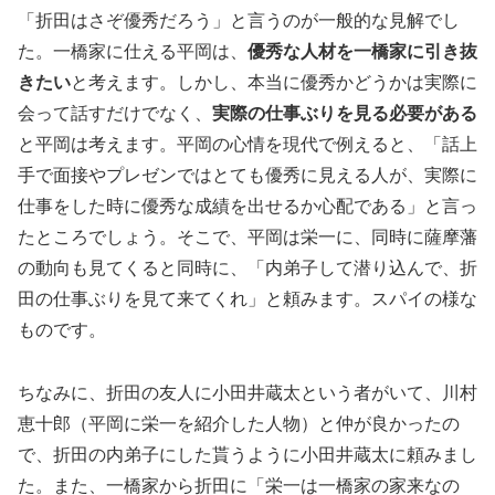
「折田はさぞ優秀だろう」と言うのが一般的な見解でし
た。一橋家に仕える平岡は、
優秀な人材を一橋家に引き抜
きたい
と考えます。しかし、本当に優秀かどうかは実際に
会って話すだけでなく、
実際の仕事ぶりを見る必要がある
と平岡は考えます。平岡の心情を現代で例えると、「話上
手で面接やプレゼンではとても優秀に見える人が、実際に
仕事をした時に優秀な成績を出せるか心配である」と言っ
たところでしょう。そこで、平岡は栄一に、同時に薩摩藩
の動向も見てくると同時に、「内弟子して潜り込んで、折
田の仕事ぶりを見て来てくれ」と頼みます。スパイの様な
ものです。
ちなみに、折田の友人に小田井蔵太という者がいて、川村
恵十郎（平岡に栄一を紹介した人物）と仲が良かったの
で、折田の内弟子にした貰うように小田井蔵太に頼みまし
た。また、一橋家から折田に「栄一は一橋家の家来なの