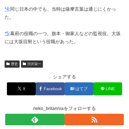
*4
:
同じ日本の中でも、当時は薩摩言葉は通じにくかっ
た。
*5
:
幕府の役職の一つ。旗本・御家人などの監視役。大坂
には大坂目附という役職があった。
歴史
渋沢栄一
シェアする
X
Facebook
はてブ
LINE
neko_britanniaをフォローする