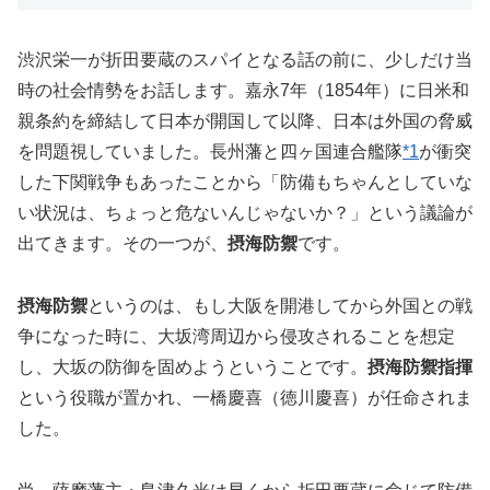
渋沢栄一が折田要蔵のスパイとなる話の前に、少しだけ当
時の社会情勢をお話します。嘉永7年（1854年）に日米和
親条約を締結して日本が開国して以降、日本は外国の脅威
を問題視していました。長州藩と四ヶ国連合艦隊
*1
が衝突
した下関戦争もあったことから「防備もちゃんとしていな
い状況は、ちょっと危ないんじゃないか？」という議論が
出てきます。その一つが、
摂海防禦
です。
摂海防禦
というのは、もし大阪を開港してから外国との戦
争になった時に、大坂湾周辺から侵攻されることを想定
し、大坂の防御を固めようということです。
摂海防禦指揮
という役職が置かれ、一橋慶喜（徳川慶喜）が任命されま
した。