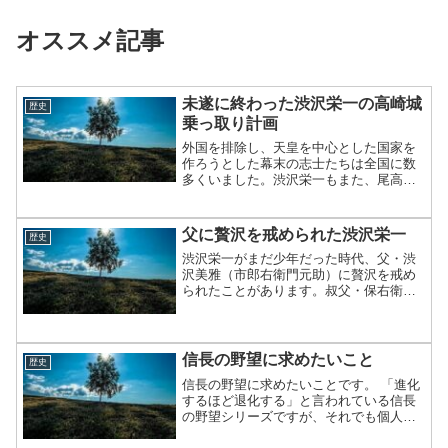
オススメ記事
未遂に終わった渋沢栄一の高崎城
歴史
乗っ取り計画
外国を排除し、天皇を中心とした国家を
作ろうとした幕末の志士たちは全国に数
多くいました。渋沢栄一もまた、尾高新
五郎に感化され、尊王攘夷の志を持って
おり、栄一が24歳のころ、壮大な挙兵計
画が練られていました。
父に贅沢を戒められた渋沢栄一
歴史
渋沢栄一がまだ少年だった時代、父・渋
沢美雅（市郎右衛門元助）に贅沢を戒め
られたことがあります。叔父・保右衛門
が江戸に出かける時に、栄一少年がつい
て行った時の話です。
信長の野望に求めたいこと
歴史
信長の野望に求めたいことです。 「進化
するほど退化する」と言われている信長
の野望シリーズですが、それでも個人的
には信長の野望が好きなので、求めたい