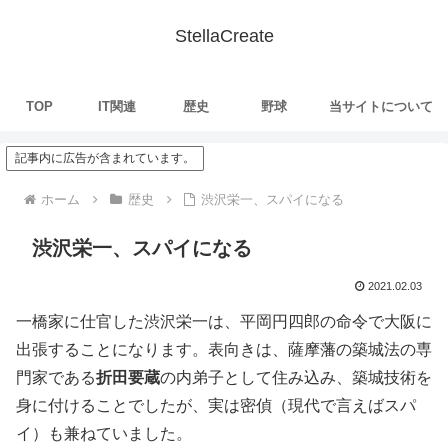
StellaCreate
TOP
IT関連
歴史
野球
当サイトについて
記事内に広告が含まれています。
ホーム
歴史
渋沢栄一、スパイになる
渋沢栄一、スパイになる
2021.02.03
一橋家に仕官した渋沢栄一は、平岡円四郎の命令で大阪に
出張することになります。表向きは、薩摩藩の築城法の専
門家である
折田要蔵
の内弟子として住み込み、築城技術を
身に付けることでしたが、実は密偵（現代で言えばスパ
イ）も兼ねていました。