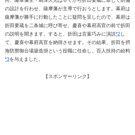
尚、薩摩藩主・島津久光は早くから折田要蔵に命じて防備
の設計を行わせ、薩摩藩が主導で行おうとします。幕府は
薩摩藩が勝手に行動したことに疑問を呈したので、幕府は
折田要蔵を二条城に呼び寄せ、慶喜や幕府高官の前で折田
の説明を聞きます。すると、折田は言葉巧みに演説
*2
し
て、慶喜や幕府高官を納得させます。その結果、折田を摂
海防禦御台場築造掛という役職に任命し、百人扶持の給料
*3
を与えました。
【スポンサーリンク】