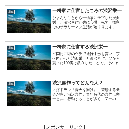
ことを書き連ねます。収益性やら新規性
はガン無視します。
一橋家に仕官したころの渋沢栄一
歴史
ひょんなことから一橋家に仕官した渋沢
栄一。渋沢喜作と共に心機一転で一橋家
でのサラリーマン生活が始まります。
一橋家に仕官する渋沢栄一
歴史
平岡円四郎のツテで通行手形を貰い、京
へ向かった渋沢栄一と渋沢喜作。父から
貰った100両は散在したことで、そろそろ
財布事情が怪しくなってきます。更に、
挙兵計画の一件がきっかけで、幕府の調
査が及んでくることになります。
渋沢喜作ってどんな人？
歴史
大河ドラマ『青天を衝け』に登場する機
会が多い渋沢喜作。青年時代の喜作は栄
一と共に行動することが多く、栄一の相
棒というポジションでもあります。高良
健吾さんが演じていることもあり、とて
も実直で爽やかなイメージがあります。
今回は、そんな渋沢喜作を...
【スポンサーリンク】