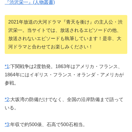
『渋沢栄一』(人物叢書)
2021年放送の大河ドラマ『青天を衝け』の主人公・渋
沢栄一。当サイトでは、放送されるエピソードの他、
放送されないエピソードも執筆しています！是非、大
河ドラマと合わせてお楽しみください！
*1
:
下関戦争は2度勃発。1863年はアメリカ・フランス、
1864年にはイギリス・フランス・オランダ・アメリカが
参戦。
*2
:
大坂湾の防備だけでなく、全国の沿岸防備まで語って
いる。
*3
:
年収で約500俵、石高で500石相当。